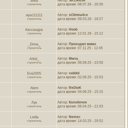
Автор:
SK1NN3R
allka
дата время: 08.07.26 - 20:30
строитель
Автор:
st3inma4ce
ира111111
дата время: 09.03.26 - 18:27
строитель
Автор:
Hoob
Кассандра
дата время: 12.01.26 - 15:12
строитель
Автор:
Проходил мимо
_Dima_
дата время: 07.11.25 - 12:45
строитель
Автор:
Мила_
Artist_
дата время: 06.09.25 - 23:50
строитель
Автор:
validol
Eva2005
дата время: 02.09.25 - 10:53
строитель
Автор:
ReDioK
Atem
дата время: 04.06.25 - 15:15
строитель
Автор:
Колобочек
Лук
дата время: 06.04.25 - 21:03
строитель
Автор:
Nemec
Lietta
дата время: 14.03.25 - 20:52
строитель