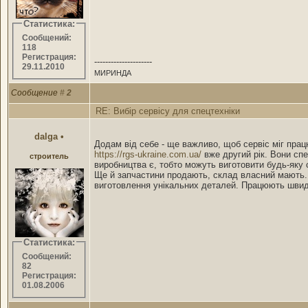
Статистика:
Сообщений:
118
Регистрация:
---------------------
29.11.2010
МИРИНДА
Сообщение
#
2
RE: Вибір сервісу для спецтехніки
dalga
•
Додам від себе - ще важливо, щоб сервіс міг працю
https://rgs-ukraine.com.ua/
вже другий рік. Вони спе
строитель
виробництва є, тобто можуть виготовити будь-яку 
Ще й запчастини продають, склад власний мають. Д
виготовлення унікальних деталей. Працюють швидко,
Статистика:
Сообщений:
82
Регистрация:
01.08.2006