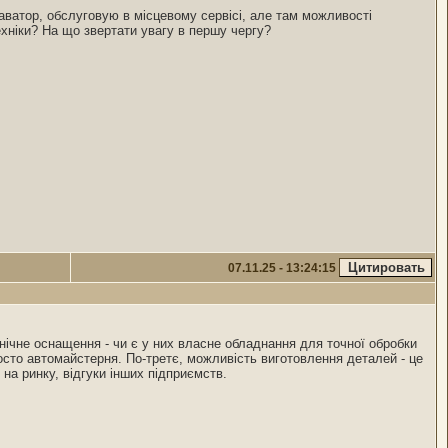
аватор, обслуговую в місцевому сервісі, але там можливості
хніки? На що звертати увагу в першу чергу?
07.11.25 - 13:24:15
хнічне оснащення - чи є у них власне обладнання для точної обробки
осто автомайстерня. По-третє, можливість виготовлення деталей - це
на ринку, відгуки інших підприємств.