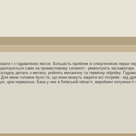
вати і з гідравлікою якісно. Більшість проблем зі спецтехнікою якраз че
ціалізуються саме на промисловому сегменті - ремонтують екскаватори, к
складну деталь з металу, роблять механічну та термічну обробку. Гідравл
ля мене головне було те, що вони можуть закрити всі потреби - від дрі
 ціни нормальні. База у них в Київській області, виробничі потужності 