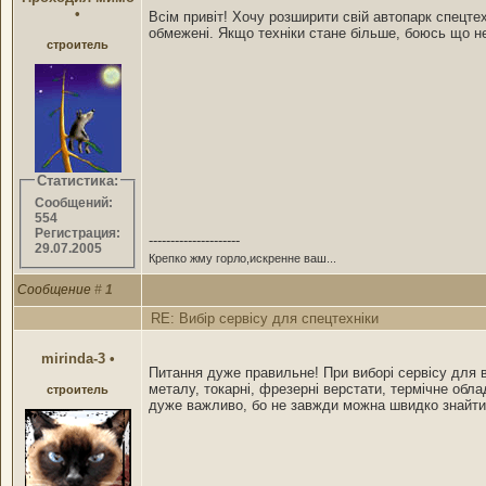
•
Всім привіт! Хочу розширити свій автопарк спецт
обмежені. Якщо техніки стане більше, боюсь що не
строитель
Статистика:
Сообщений:
554
Регистрация:
---------------------
29.07.2005
Крепко жму горло,искренне ваш...
Сообщение
#
1
RE: Вибір сервісу для спецтехніки
mirinda-3
•
Питання дуже правильне! При виборі сервісу для в
металу, токарні, фрезерні верстати, термічне обл
строитель
дуже важливо, бо не завжди можна швидко знайти ор