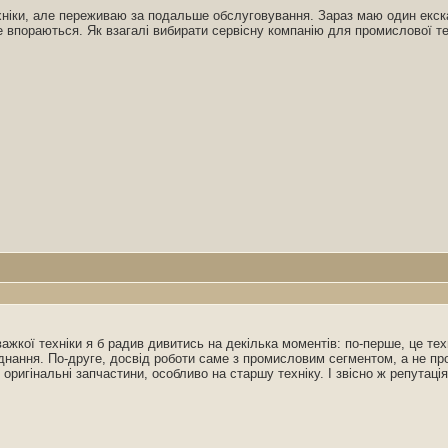
ехніки, але переживаю за подальше обслуговування. Зараз маю один екск
 впораються. Як взагалі вибирати сервісну компанію для промислової те
ажкої техніки я б радив дивитись на декілька моментів: по-перше, це те
аднання. По-друге, досвід роботи саме з промисловим сегментом, а не пр
игінальні запчастини, особливо на старшу техніку. І звісно ж репутація 