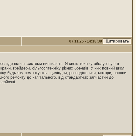
07.11.25 - 14:18:38
рез гідравлічні системи виникають. Я свою техніку обслуговую в
рани, грейдери, сільгосптехніку різних брендів. У них повний цикл
іку будь-яку ремонтують - циліндри, розподільники, мотори, насоси.
бного ремонту до капітального, від стандартних запчастин до
серйозні.