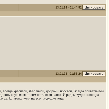
13.01.24 - 01:44:52
13.01.24 - 01:53:24
, всегда красивой, Желанной, доброй и простой, Всегда приветливой
радость спутником твоим останется навек, И рядом будет навсегда
сегда, Благополучия на все грядущие года.