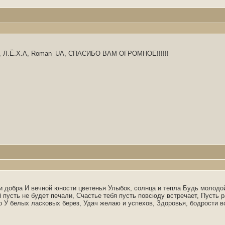
м 16, Л.Ё.Х.А, Roman_UA, СПАСИБО ВАМ ОГРОМНОЕ!!!!!!
 добра И вечной юности цветенья Улыбок, солнца и тепла Будь молодой
 пусть не будет печали, Счастье тебя пусть повсюду встречает, Пусть 
 У белых ласковых берез, Удач желаю и успехов, Здоровья, бодрости в