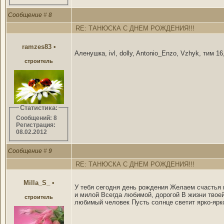
Сообщение
#
8
RE: ТАНЮСКА С ДНЕМ РОЖДЕНИЯ!!!
ramzes83
•
Аленушка, ivl, dolly, Antonio_Enzo, Vzhyk, ти
строитель
Статистика:
Сообщений: 8
Регистрация:
08.02.2012
Сообщение
#
9
RE: ТАНЮСКА С ДНЕМ РОЖДЕНИЯ!!!
Milla_S_
•
У тебя сегодня день рождения Желаем счастья и
и милой Всегда любимой, дорогой В жизни твоей
строитель
любимый человек Пусть солнце светит ярко-ярко