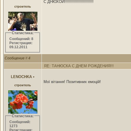
С ДНЮХОЙ!!!!!!!!!!!!!!!!!!!!!!!!!
строитель
Статистика:
Сообщений: 8
Регистрация:
09.12.2011
Сообщение
#
4
RE: ТАНЮСКА С ДНЕМ РОЖДЕНИЯ!!!
LENOCHKA
•
Мої вітання! Позитивних емоцій!
строитель
Статистика:
Сообщений:
1273
Регистрация: