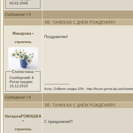
05.02.2008
Сообщение
#
5
RE: ТАНЮСКА С ДНЕМ РОЖДЕНИЯ!!!
Макарова
•
Поздравляю!
строитель
Статистика:
Сообщений: 8
Регистрация:
---------------------
15.12.2010
Avon, Oriflame скидка 10% : http://forum.gorod.dp.ua/showt
Сообщение
#
6
RE: ТАНЮСКА С ДНЕМ РОЖДЕНИЯ!!!
НаташкаРОМАШКА
•
С праздником!!!
строитель