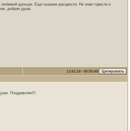
 любимой дальше, Еще пышнее расцвести. Не зная горести и
вая, добрая душа.
13.01.24 - 00:50:49
души. Поздравляю!!!