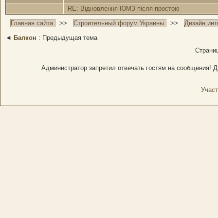
RE: Відновлення ЮМЗ після простою
Главная сайта
>>
Строительный форум Украины
>>
Дизайн инт
◄
Балкон
: Предыдущая тема
Стран
Администратор запретил отвечать гостям на сообщения! Д
Участ