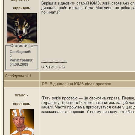
Вирішив відновити старий ЮМЗ, який стояв без спр
динаміка роботи якась в'ялa. Можливо, потрібна з
строитель
починати?
Статистика:
Сообщений:
2
Регистрация:
---------------------
04.09.2008
GTS BitTorrents
Сообщение
#
1
RE: Відновлення ЮМЗ після простою
orang
•
П'ять років простою — це серйозна справа. Перше,
гідравліку. Дорогого їх може накопитись за цей час
строитель
кабелі. Часто проблема приховується саме у цих 
закоксованість поршнів. У цьому випадку потрібн