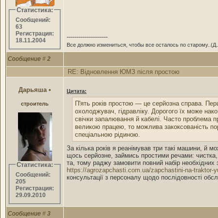
Статистика:
Сообщений:
63
Регистрация:
---------------------
18.11.2004
Все должно измениться, чтобы все осталось по старому..(Д
Сообщение
#
2
RE: Відновлення ЮМЗ після простою
Дарьяша
•
Цитата:
П'ять років простою — це серйозна справа. Пер
строитель
охолоджувач, гідравліку. Дорогого їх може накоп
свічки запалювання й кабелі. Часто проблема п
великою працею, то можлива закоксованість по
спеціальною рідиною.
За кілька років я реанімував три такі машини, й м
щось серйозне, займись простими речами: чистка, з
та, тому раджу замовити повний набір необхідних 
Статистика:
https://agrozapchasti.com.ua/zapchastini-na-trakto
Сообщений:
консультації з персоналу щодо послідовності обс
205
Регистрация:
29.09.2010
Сообщение
#
3