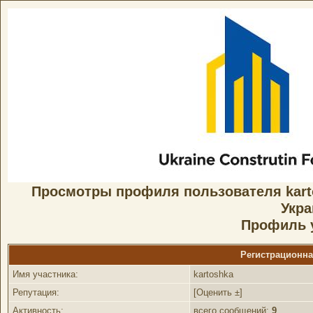
Просмотры профиля пользователя kar
Укр
Профиль 
Регистрационн
Имя участника:
kartoshka
Репутация:
[
Оценить ±
]
Активность:
всего сообщений:
9