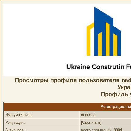
Просмотры профиля пользователя na
Укр
Профиль 
Регистрационн
Имя участника:
naducha
Репутация:
[
Оценить ±
]
Активность:
всего сообщений:
9904