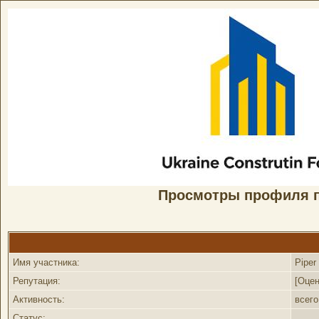
Просмотры профиля п
Имя участника:
Piper
Репутация:
[
Оцен
Активность:
всег
Статус: