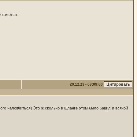
е кажется.
20.12.23 - 08:09:00
ного наловчиться) Это ж сколько в шланге этом было бацил и всякой