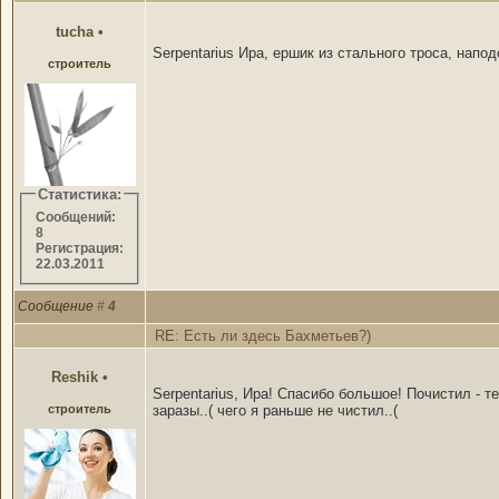
tucha
•
Serpentarius Ира, ершик из стального троса, напо
строитель
Статистика:
Сообщений:
8
Регистрация:
22.03.2011
Сообщение
#
4
RE: Есть ли здесь Бахметьев?)
Reshik
•
Serpentarius, Ира! Спасибо большое! Почистил - 
строитель
заразы..( чего я раньше не чистил..(