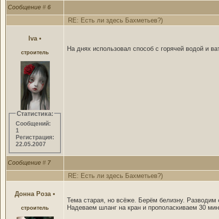
Сообщение
#
6
RE: Есть ли здесь Бахметьев?)
Iva
•
На днях использовал способ с горячей водой и ва
строитель
Статистика:
Сообщений:
1
Регистрация:
22.05.2007
Сообщение
#
7
RE: Есть ли здесь Бахметьев?)
Донна Роза
•
Тема старая, но всёже. Берём белизну. Разводим 
Надеваем шланг на кран и прополаскиваем 30 мин..
строитель