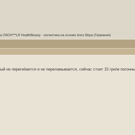
ОКОН***LR HealthBeauty - косметика на основе Алоэ Вера (Германия)
ый не перегибается и не переламывается, сейчас стоит 15 грн/м погонны