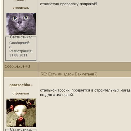
сталистую проволоку попробуй!
строитель
Статистика:
Сообщений:
8
Регистрация:
31.08.2011
Сообщение
#
1
RE: Есть ли здесь Бахметьев?)
parasochka
•
стальной тросик, продается в строительных магази
строитель
не для этих целей.
Статистика: