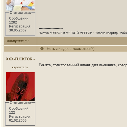
Статистика:
Сообщений:
1282
Регистрация:
---------------------
30.05.2007
Чистка КОВРОВ и МЯГКОЙ МЕБЕЛИ * Уборка квартир *Мойка 
Сообщение
#
5
RE: Есть ли здесь Бахметьев?)
XXX-FUCKTOR
•
Ребята, толстостенный шланг для внешника, котор
строитель
Статистика:
Сообщений:
122
Регистрация:
01.02.2006