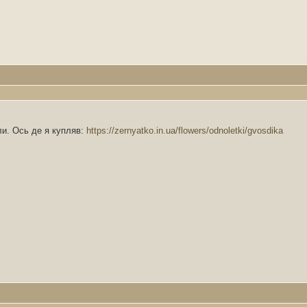
шли. Ось де я купляв:
https://zernyatko.in.ua/flowers/odnoletki/gvosdika