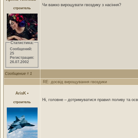
Чи важко вирощувати гвоздику з насіння?
строитель
Статистика:
Сообщений:
25
Регистрация:
26.07.2002
Сообщение
#
1
RE: досвід вирощування гвоздики
ArisK
•
Ні, головне – дотримуватися правил поливу та осв
строитель