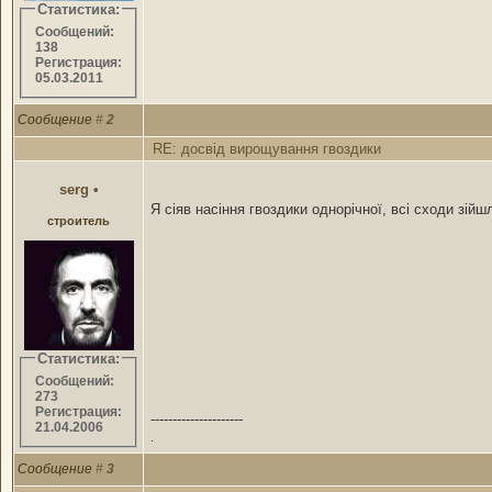
Статистика:
Сообщений:
138
Регистрация:
05.03.2011
Сообщение
#
2
RE: досвід вирощування гвоздики
serg
•
Я сіяв насіння гвоздики однорічної, всі сходи зій
строитель
Статистика:
Сообщений:
273
Регистрация:
---------------------
21.04.2006
.
Сообщение
#
3